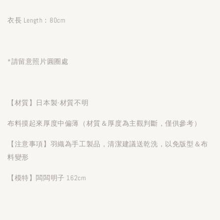
衣長 Length：80cm
*請留意照片圓圈處
【材質】日本製-材質不明
布料摸起來厚度中偏薄（材質＆厚度為主觀判斷，僅供參考）
【注意事項】羽織為手工製品，清潔建議送乾洗，以免版型＆布
料變形
【模特】闆闆明子 162cm