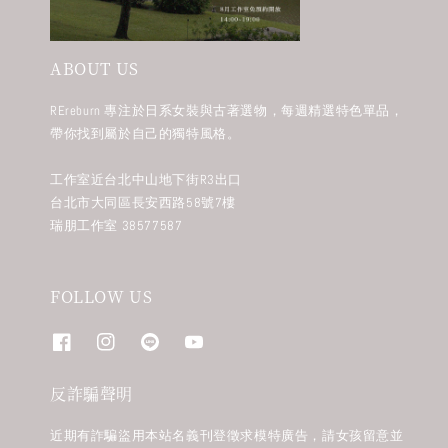
ABOUT US
REreburn 專注於日系女裝與古著選物，每週精選特色單品，
帶你找到屬於自己的獨特風格。
工作室近台北中山地下街R3出口
台北市大同區長安西路58號7樓
瑞朋工作室 38577587
FOLLOW US
反詐騙聲明
近期有詐騙盜用本站名義刊登徵求模特廣告，請女孩留意並