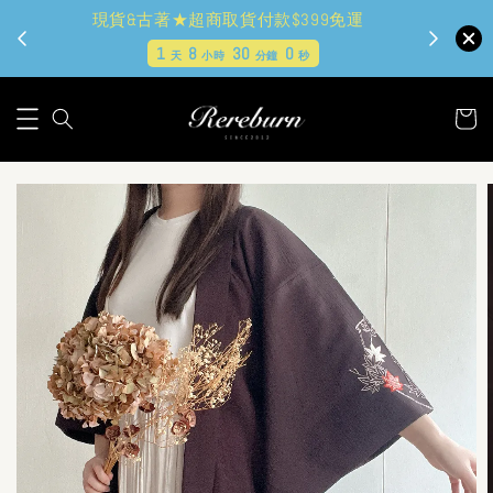
現貨&古著★超商取貨付款$399免運
1
8
29
58
天
小時
分鐘
秒