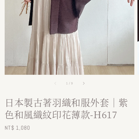
1
/
9
日本製古著羽織和服外套｜紫
色和風織紋印花薄款-H617
Regular
NT$ 1,080
price