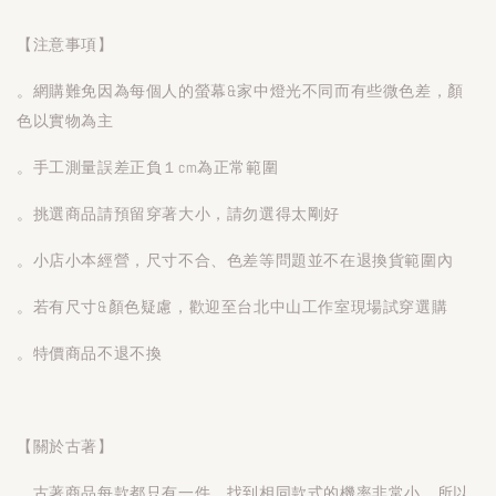
【注意事項】
。網購難免因為每個人的螢幕&家中燈光不同而有些微色差，顏
色以實物為主
。手工測量誤差正負１cm為正常範圍
。挑選商品請預留穿著大小，請勿選得太剛好
。小店小本經營，尺寸不合、色差等問題並不在退換貨範圍內
。若有尺寸&顏色疑慮，歡迎至台北中山工作室現場試穿選購
。特價商品不退不換
【關於古著】
。古著商品每款都只有一件，找到相同款式的機率非常小，所以