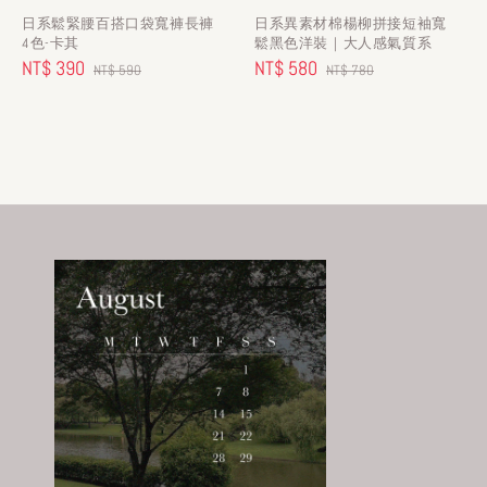
日系鬆緊腰百搭口袋寬褲長褲
日系異素材棉楊柳拼接短袖寬
4色-卡其
鬆黑色洋裝｜大人感氣質系
Sale
NT$ 390
Regular
Sale
NT$ 580
Regular
NT$ 590
NT$ 780
price
price
price
price