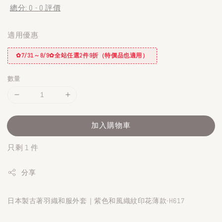
總分:
0
-
0
評價
適用優惠
✿7/31～8/9✿全站任選2件9折（特價品也適用）
數量
加入購物車
只剩 1 件
分享
日本製古著羽織和服外套｜紫色和風織紋印花薄款-H617