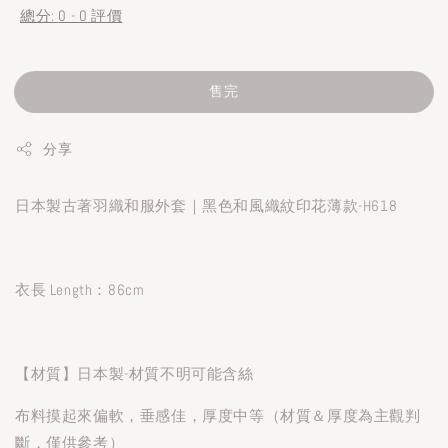
總分:
0
-
0
評價
售完
分享
日本製古著羽織和服外套｜黑色和風織紋印花薄款-H618
衣長 Length：86cm
【材質】日本製-材質不明可能含絲
布料摸起來偏軟，垂感佳，厚度中等（材質＆厚度為主觀判
斷，僅供參考）