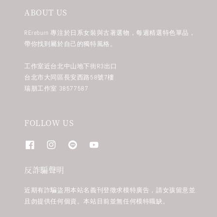
ABOUT US
REreburn 專注於日系女裝與古著選物，每週精選特色單品，
帶你找到屬於自己的獨特風格。
工作室近台北中山地下街R3出口
台北市大同區長安西路58號7樓
瑞朋工作室 38577587
FOLLOW US
反詐騙聲明
近期有詐騙盜用本站名義刊登徵求模特廣告，請女孩留意並
且勿提供任何個資。本站目前並無任何模特職缺。