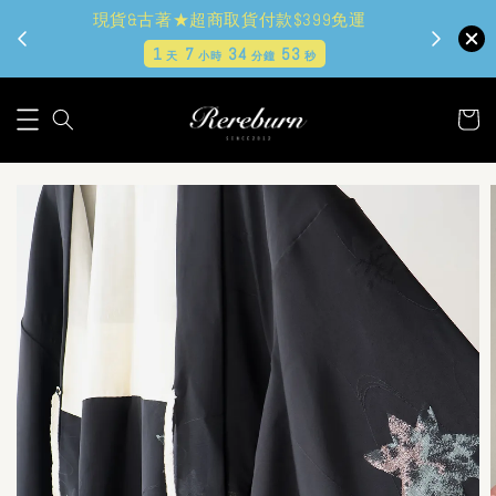
現貨&古著★超商取貨付款$399免運
1
7
34
52
天
小時
分鐘
秒