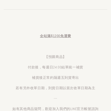
全站滿$1200免運費
【預購商品】
付款後，每週日24:00結單統一補貨
補貨後正常約隔週五到貨寄出
若有另外收單日期，到貨日期以當次收單日期為主
---
如有其他商品疑問，歡迎加入我們的LINE官方帳號諮詢