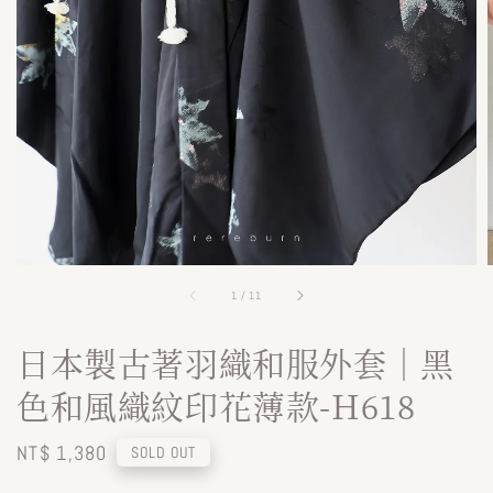
1
/
11
日本製古著羽織和服外套｜黑
色和風織紋印花薄款-H618
Regular
NT$ 1,380
SOLD OUT
price