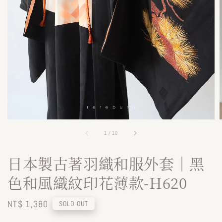
1
/
10
日本製古著羽織和服外套｜黑
色和風織紋印花薄款-H620
Regular
NT$ 1,380
SOLD OUT
price