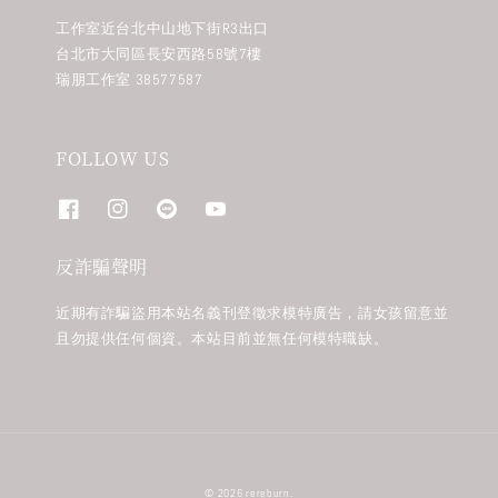
工作室近台北中山地下街R3出口
台北市大同區長安西路58號7樓
瑞朋工作室 38577587
FOLLOW US
反詐騙聲明
近期有詐騙盜用本站名義刊登徵求模特廣告，請女孩留意並
且勿提供任何個資。本站目前並無任何模特職缺。
© 2026 rereburn.