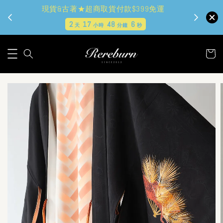
現貨&古著★超商取貨付款$399免運
2
17
48
5
天
小時
分鐘
秒