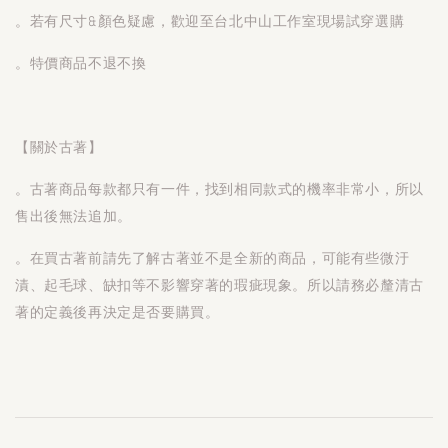
。若有尺寸&顏色疑慮，歡迎至台北中山工作室現場試穿選購
。特價商品不退不換
【關於古著】
。古著商品每款都只有一件，找到相同款式的機率非常小，所以
售出後無法追加。
。在買古著前請先了解古著並不是全新的商品，可能有些微汙
漬、起毛球、缺扣等不影響穿著的瑕疵現象。所以請務必釐清古
著的定義後再決定是否要購買。