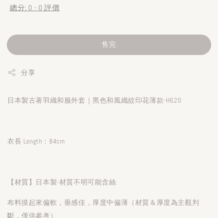
總分:
0
-
0
評價
售完
分享
日本製古著羽織和服外套｜黑色和風織紋印花薄款-H620
衣長 Length：84cm
【材質】日本製-材質不明可能含絲
布料摸起來偏軟，垂感佳，厚度中偏薄（材質＆厚度為主觀判
斷，僅供參考）