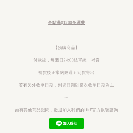
全站滿$1200免運費
【預購商品】
付款後，每週日24:00結單統一補貨
補貨後正常約隔週五到貨寄出
若有另外收單日期，到貨日期以當次收單日期為主
---
如有其他商品疑問，歡迎加入我們的LINE官方帳號諮詢