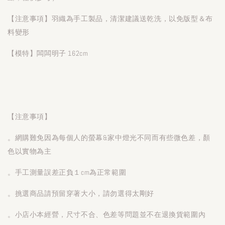
【注意事項】羽織為手工製品，清潔建議送乾洗，以免版型＆布
料變形
【模特】闆闆明子 162cm
【注意事項】
。網購難免因為每個人的螢幕&家中燈光不同而有些微色差，顏
色以實物為主
。手工測量誤差正負１cm為正常範圍
。挑選商品請預留穿著大小，請勿選得太剛好
。小店小本經營，尺寸不合、色差等問題並不在退換貨範圍內