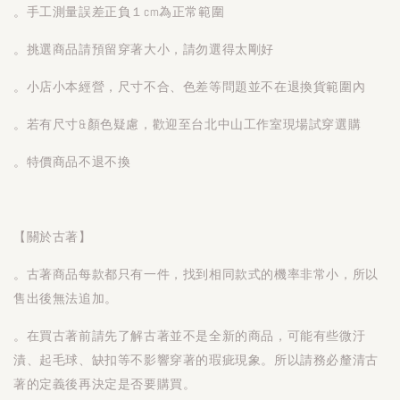
。手工測量誤差正負１cm為正常範圍
。挑選商品請預留穿著大小，請勿選得太剛好
。小店小本經營，尺寸不合、色差等問題並不在退換貨範圍內
。若有尺寸&顏色疑慮，歡迎至台北中山工作室現場試穿選購
。特價商品不退不換
【關於古著】
。古著商品每款都只有一件，找到相同款式的機率非常小，所以
售出後無法追加。
。在買古著前請先了解古著並不是全新的商品，可能有些微汙
漬、起毛球、缺扣等不影響穿著的瑕疵現象。所以請務必釐清古
著的定義後再決定是否要購買。