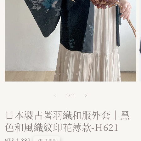
1
/
11
日本製古著羽織和服外套｜黑
色和風織紋印花薄款-H621
Regular
NT$ 1,380
SOLD OUT