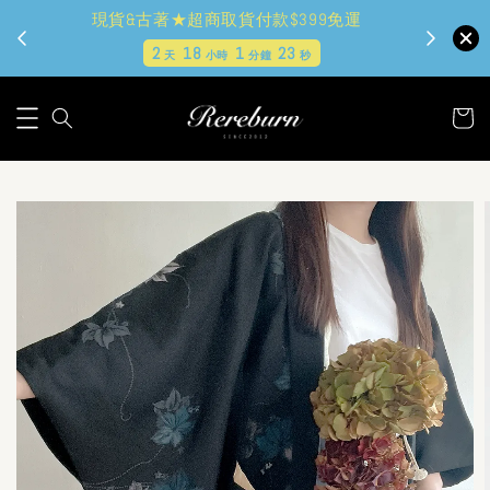
現貨&古著★超商取貨付款$399免運
2
18
1
22
天
小時
分鐘
秒