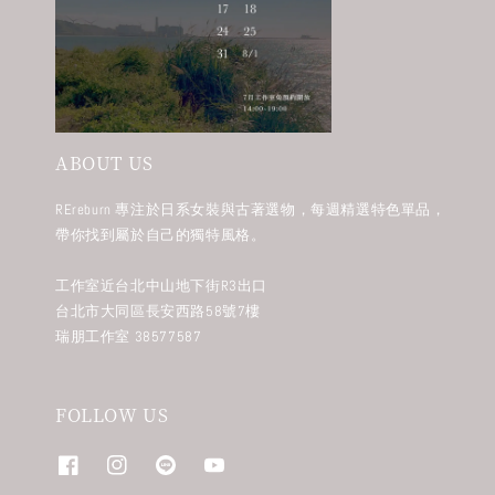
ABOUT US
REreburn 專注於日系女裝與古著選物，每週精選特色單品，
帶你找到屬於自己的獨特風格。
工作室近台北中山地下街R3出口
台北市大同區長安西路58號7樓
瑞朋工作室 38577587
FOLLOW US