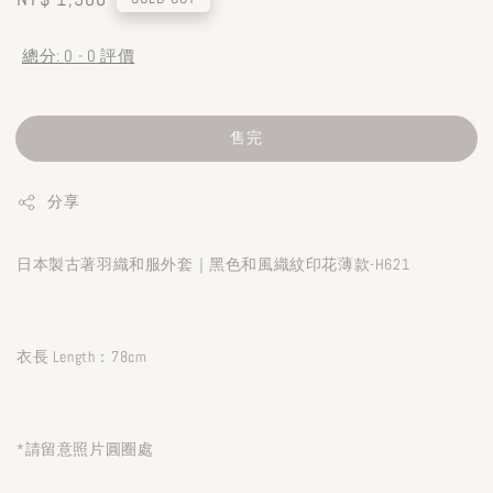
price
總分:
0
-
0
評價
售完
分享
日本製古著羽織和服外套｜黑色和風織紋印花薄款-H621
衣長 Length：78cm
*請留意照片圓圈處