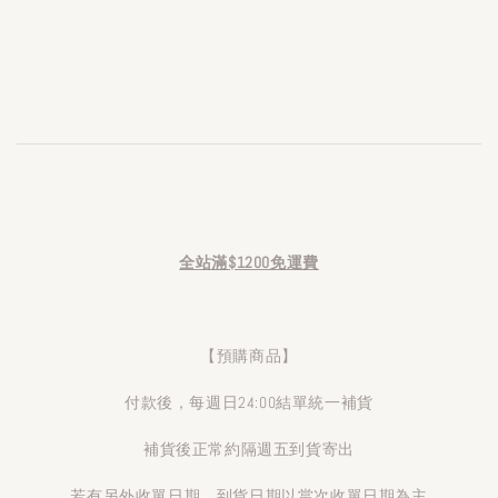
全站滿$1200免運費
【預購商品】
付款後，每週日24:00結單統一補貨
補貨後正常約隔週五到貨寄出
若有另外收單日期，到貨日期以當次收單日期為主