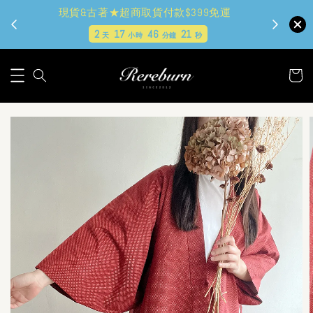
現貨&古著★超商取貨付款$399免運
2
17
46
20
天
小時
分鐘
秒