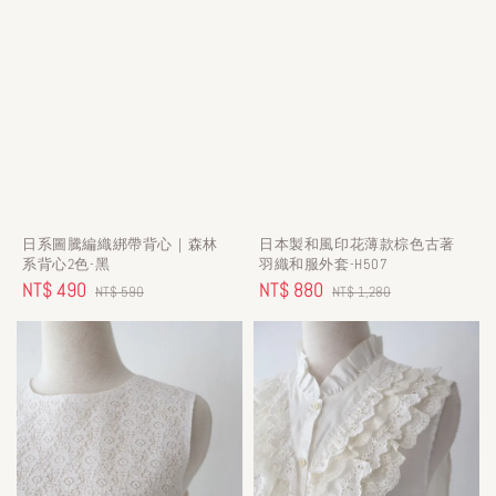
日系圖騰編織綁帶背心｜森林
日本製和風印花薄款棕色古著
系背心2色-黑
羽織和服外套-H507
Sale
NT$ 490
Regular
Sale
NT$ 880
Regular
NT$ 590
NT$ 1,280
price
price
price
price