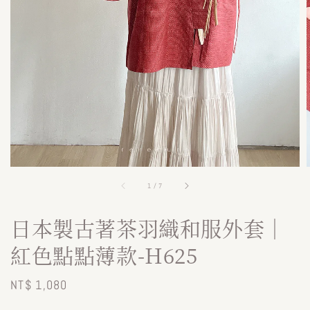
1
/
7
日本製古著茶羽織和服外套｜
紅色點點薄款-H625
Regular
NT$ 1,080
price