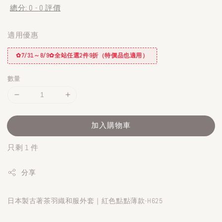
總分:
0
-
0
評價
適用優惠
✿7/31～8/9✿全站任選2件9折（特價品也適用）
數量
加入購物車
只剩 1 件
分享
日本製古著茶羽織和服外套｜紅色點點薄款-H625