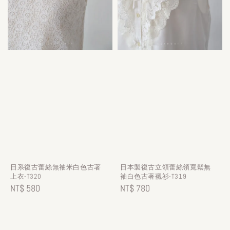
日系復古蕾絲無袖米白色古著
日本製復古立領蕾絲領寬鬆無
上衣-T320
袖白色古著襯衫-T319
Regular
NT$ 580
Regular
NT$ 780
price
price