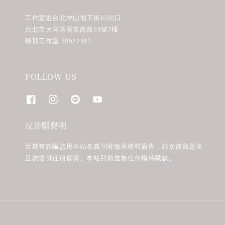
工作室近台北中山地下街R3出口
台北市大同區長安西路58號7樓
瑞朋工作室 38577587
FOLLOW US
反詐騙聲明
近期有詐騙盜用本站名義刊登徵求模特廣告，請女孩留意並
且勿提供任何個資。本站目前並無任何模特職缺。