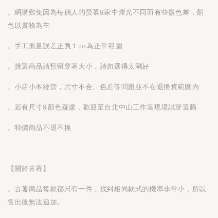
。網購難免因為每個人的螢幕&家中燈光不同而有些微色差，顏
色以實物為主
。手工測量誤差正負１cm為正常範圍
。挑選商品請預留穿著大小，請勿選得太剛好
。小店小本經營，尺寸不合、色差等問題並不在退換貨範圍內
。若有尺寸&顏色疑慮，歡迎至台北中山工作室現場試穿選購
。特價商品不退不換
【關於古著】
。古著商品每款都只有一件，找到相同款式的機率非常小，所以
售出後無法追加。