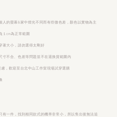
個人的螢幕&家中燈光不同而有些微色差，顏色以實物為主
負１cm為正常範圍
穿著大小，請勿選得太剛好
尺寸不合、色差等問題並不在退換貨範圍內
疑慮，歡迎至台北中山工作室現場試穿選購
換
只有一件，找到相同款式的機率非常小，所以售出後無法追