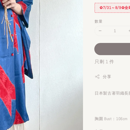
✿7/31～8/9
數量
只剩 1 件
分享
日本製古著羽織長版
胸圍 Bust：106cm