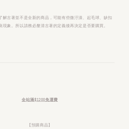
了解古著並不是全新的商品，可能有些微汙漬、起毛球、缺扣
疵現象。所以請務必釐清古著的定義後再決定是否要購買。
全站滿$1200免運費
【預購商品】