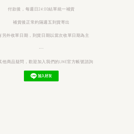
付款後，每週日24:00結單統一補貨
補貨後正常約隔週五到貨寄出
有另外收單日期，到貨日期以當次收單日期為主
---
其他商品疑問，歡迎加入我們的LINE官方帳號諮詢