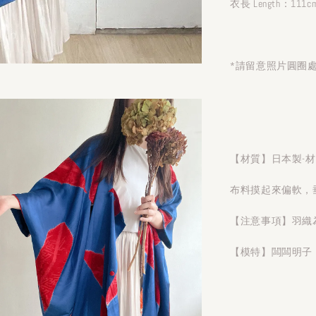
衣長 Length：111c
*請留意照片圓圈
【材質】日本製-
布料摸起來偏軟，
【注意事項】羽織
【模特】闆闆明子 1