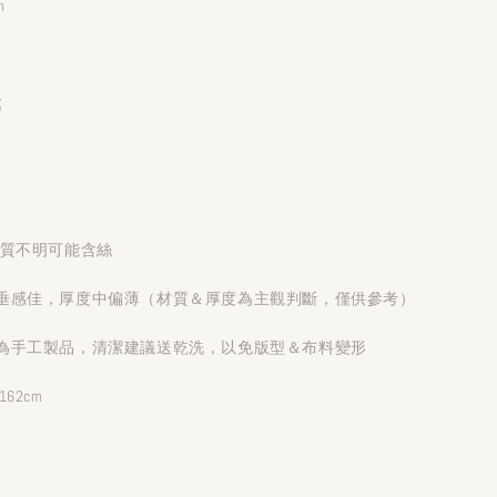
m
處
材質不明可能含絲
垂感佳，厚度中偏薄（材質＆厚度為主觀判斷，僅供參考）
為手工製品，清潔建議送乾洗，以免版型＆布料變形
62cm