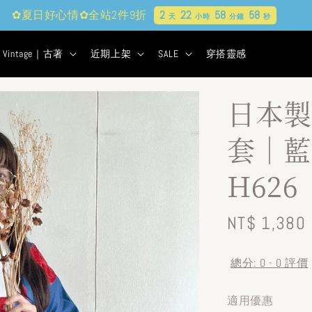
✿夏日好心情✿全站2件9折
2
22
58
56
天
小時
分鐘
秒
Vintage｜古著
近期上架
SALE
穿搭靈感
日本製
套｜藍
H626
Regular
NT$ 1,380
price
總分:
0
-
0
評價
適用優惠