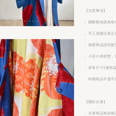
【注意事項】
。網購難免因為每
。手工測量誤差正
。挑選商品請預留
。小店小本經營，
。若有尺寸&顏色
。特價商品不退不
【關於古著】
。古著商品每款都