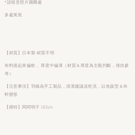
*請留意照片圓圈處
多處黃斑
【材質】日本製-材質不明
布料摸起來偏軟， 厚度中偏薄（材質＆厚度為主觀判斷，僅供參
考）
【注意事項】羽織為手工製品，清潔建議送乾洗，以免版型＆布
料變形
【模特】闆闆明子 162cm