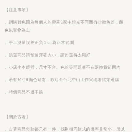
【注意事項】
。網購難免因為每個人的螢幕&家中燈光不同而有些微色差，顏
色以實物為主
。手工測量誤差正負１cm為正常範圍
。挑選商品請預留穿著大小，請勿選得太剛好
。小店小本經營，尺寸不合、色差等問題並不在退換貨範圍內
。若有尺寸&顏色疑慮，歡迎至台北中山工作室現場試穿選購
。特價商品不退不換
【關於古著】
。古著商品每款都只有一件，找到相同款式的機率非常小，所以