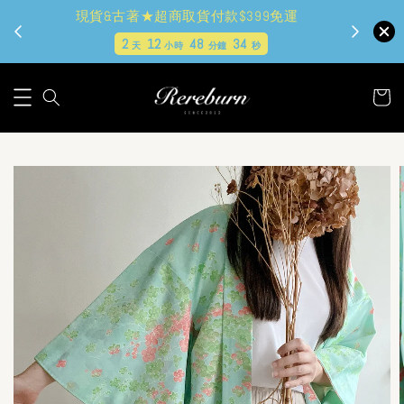
現貨&古著★超商取貨付款$399免運
2
12
48
32
天
小時
分鐘
秒