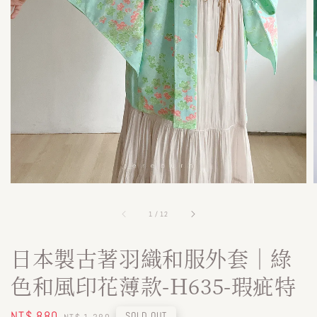
1
/
12
日本製古著羽織和服外套｜綠
色和風印花薄款-H635-瑕疵特
Sale
NT$ 880
Regular
SOLD OUT