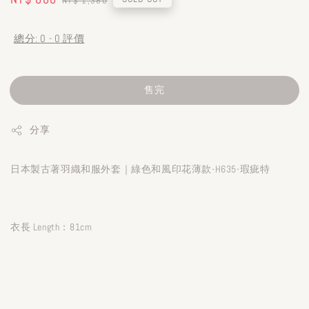
NT$ 1,380
price
price
總分:
0
-
0
評價
售完
分享
日本製古著羽織和服外套｜綠色和風印花薄款-H635-瑕疵特
衣長 Length：81cm