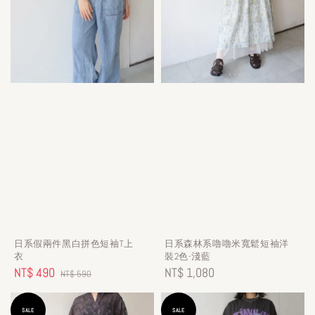
日系假兩件黑白拼色短袖T上
日系森林系嚕嚕米寬鬆短袖洋
衣
裝2色-淺藍
Sale
NT$ 490
Regular
Regular
NT$ 1,080
NT$ 590
price
price
price
SALE
SALE