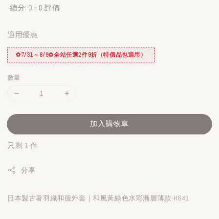
總分:
0
-
0
評價
適用優惠
✿7/31～8/9✿全站任選2件9折（特價品也適用）
數量
加入購物車
只剩 1 件
分享
日本製古著羽織和服外套｜和風黃綠色水彩漸層薄款-H641