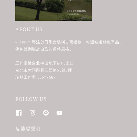
ABOUT US
REreburn 專注於日系女裝與古著選物，每週精選特色單品，
帶你找到屬於自己的獨特風格。
工作室近台北中山地下街R3出口
台北市大同區長安西路58號7樓
瑞朋工作室 38577587
FOLLOW US
反詐騙聲明