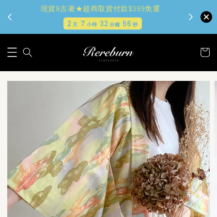
現貨&古著★超商取貨付款$399免運
2
7
32
55
天
小時
分鐘
秒