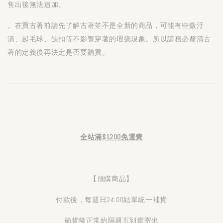
售出後無法追加。
。在買古著前請先了解古著並不是全新的商品，可能有些微汙
漬、起毛球、缺扣等不影響穿著的瑕疵現象。所以請務必釐清古
著的定義後再決定是否要購買。
全站滿$1200免運費
【預購商品】
付款後，每週日24:00結單統一補貨
補貨後正常約隔週五到貨寄出