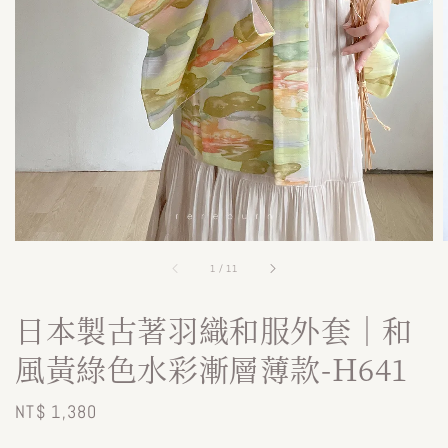
1
/
11
日本製古著羽織和服外套｜和
風黃綠色水彩漸層薄款-H641
Regular
NT$ 1,380
price