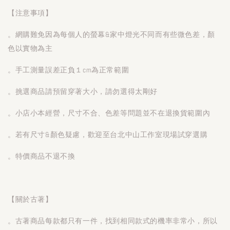
【注意事項】
。網購難免因為每個人的螢幕&家中燈光不同而有些微色差，顏
色以實物為主
。手工測量誤差正負１cm為正常範圍
。挑選商品請預留穿著大小，請勿選得太剛好
。小店小本經營，尺寸不合、色差等問題並不在退換貨範圍內
。若有尺寸&顏色疑慮，歡迎至台北中山工作室現場試穿選購
。特價商品不退不換
【關於古著】
。古著商品每款都只有一件，找到相同款式的機率非常小，所以