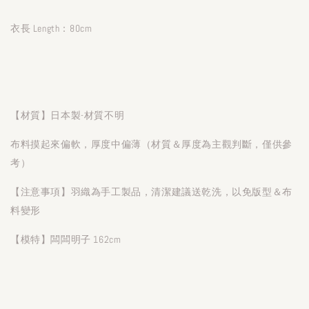
衣長 Length：80cm
【材質】日本製-材質不明
布料摸起來偏軟，厚度中偏薄（材質＆厚度為主觀判斷，僅供參
考）
【注意事項】羽織為手工製品，清潔建議送乾洗，以免版型＆布
料變形
【模特】闆闆明子 162cm