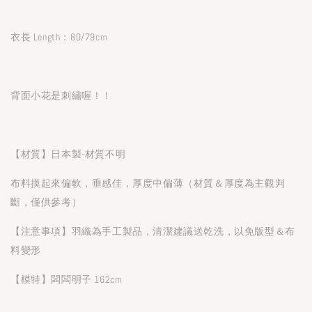
衣長 Length：80/79cm
背面小花是刺繡喔！！
【材質】日本製-材質不明
布料摸起來偏軟，垂感佳，厚度中偏薄（材質＆厚度為主觀判
斷，僅供參考）
【注意事項】羽織為手工製品，清潔建議送乾洗，以免版型＆布
料變形
【模特】闆闆明子 162cm