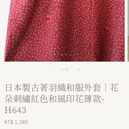
1
/
10
日本製古著羽織和服外套｜花
朵刺繡紅色和風印花薄款-
H643
Regular
NT$ 1,380