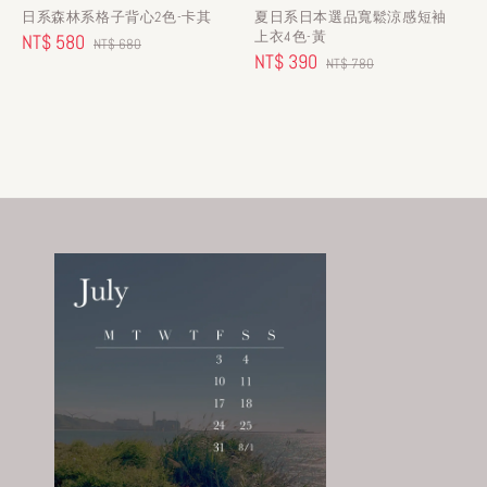
日系森林系格子背心2色-卡其
夏日系日本選品寬鬆涼感短袖
上衣4色-黃
Sale
NT$ 580
Regular
NT$ 680
Sale
NT$ 390
Regular
NT$ 780
price
price
price
price