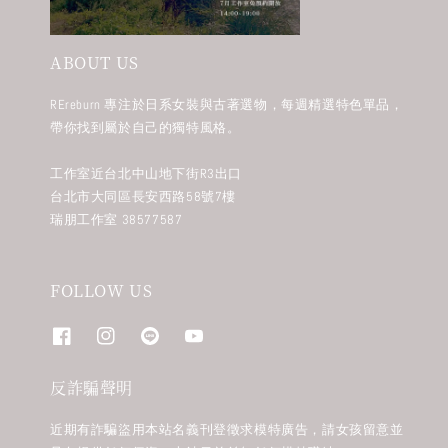
ABOUT US
REreburn 專注於日系女裝與古著選物，每週精選特色單品，
帶你找到屬於自己的獨特風格。
工作室近台北中山地下街R3出口
台北市大同區長安西路58號7樓
瑞朋工作室 38577587
FOLLOW US
反詐騙聲明
近期有詐騙盜用本站名義刊登徵求模特廣告，請女孩留意並