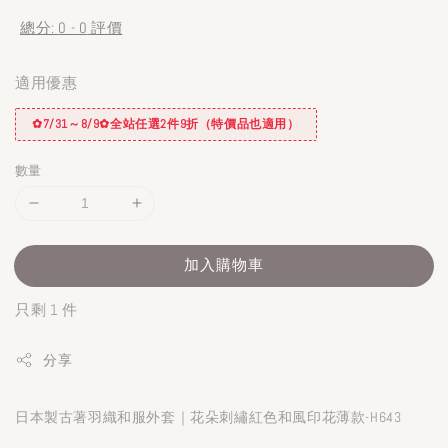
price
總分:
0
-
0
評價
適用優惠
✿7/31～8/9✿全站任選2件9折（特價品也適用）
數量
加入購物車
只剩 1 件
分享
日本製古著羽織和服外套｜花朵刺繡紅色和風印花薄款-H643