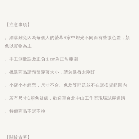
【注意事項】
。網購難免因為每個人的螢幕&家中燈光不同而有些微色差，顏
色以實物為主
。手工測量誤差正負１cm為正常範圍
。挑選商品請預留穿著大小，請勿選得太剛好
。小店小本經營，尺寸不合、色差等問題並不在退換貨範圍內
。若有尺寸&顏色疑慮，歡迎至台北中山工作室現場試穿選購
。特價商品不退不換
【關於古著】