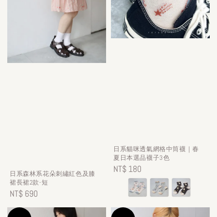
日系貓咪透氣網格中筒襪｜春
夏日本選品襪子3色
Regular
NT$ 180
日系森林系花朵刺繡紅色及膝
price
裙長裙2款-短
Regular
NT$ 690
price