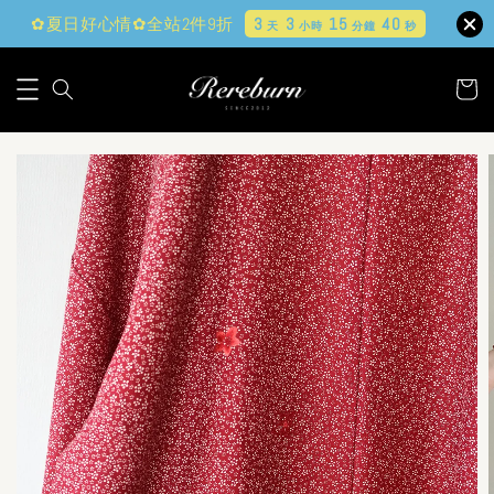
✿夏日好心情✿全站2件9折
3
3
15
38
天
小時
分鐘
秒