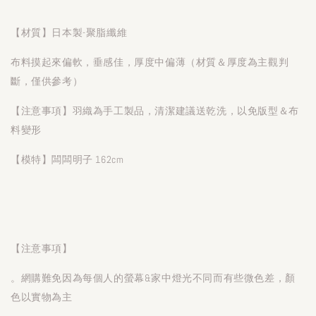
【材質】日本製-聚脂纖維
布料摸起來偏軟，垂感佳，厚度中偏薄（材質＆厚度為主觀判
斷，僅供參考）
【注意事項】羽織為手工製品，清潔建議送乾洗，以免版型＆布
料變形
【模特】闆闆明子 162cm
【注意事項】
。網購難免因為每個人的螢幕&家中燈光不同而有些微色差，顏
色以實物為主