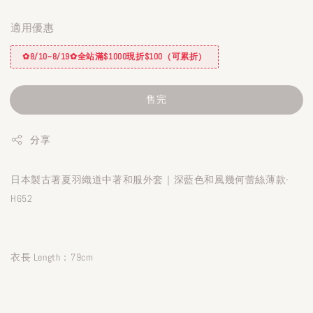
適用優惠
✿8/10~8/19✿全站滿$1000現折$100（可累折）
售完
分享
日本製古著夏羽織道中著和服外套｜深藍色和風幾何蕾絲薄款-
H652
衣長 Length：79cm