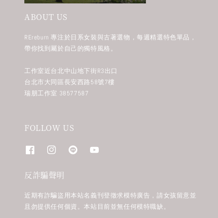
ABOUT US
REreburn 專注於日系女裝與古著選物，每週精選特色單品，
帶你找到屬於自己的獨特風格。
工作室近台北中山地下街R3出口
台北市大同區長安西路58號7樓
瑞朋工作室 38577587
FOLLOW US
反詐騙聲明
近期有詐騙盜用本站名義刊登徵求模特廣告，請女孩留意並
且勿提供任何個資。本站目前並無任何模特職缺。