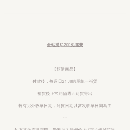
全站滿$1200免運費
【預購商品】
付款後，每週日24:00結單統一補貨
補貨後正常約隔週五到貨寄出
若有另外收單日期，到貨日期以當次收單日期為主
---
如有其他商品疑問，歡迎加入我們的LINE官方帳號諮詢