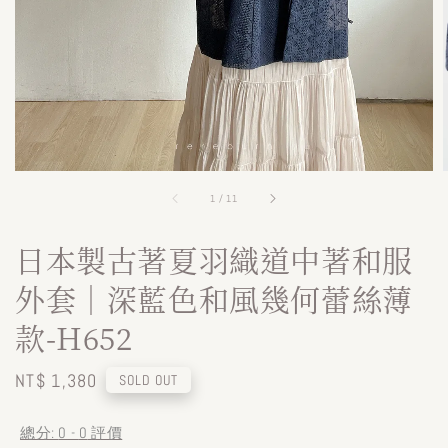
1
/
11
日本製古著夏羽織道中著和服
外套｜深藍色和風幾何蕾絲薄
款-H652
Regular
NT$ 1,380
SOLD OUT
price
總分:
0
-
0
評價