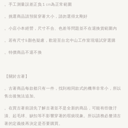
。手工測量誤差正負１cm為正常範圍
。挑選商品請預留穿著大小，請勿選得太剛好
。小店小本經營，尺寸不合、色差等問題並不在退換貨範圍內
。若有尺寸&顏色疑慮，歡迎至台北中山工作室現場試穿選購
。特價商品不退不換
【關於古著】
。古著商品每款都只有一件，找到相同款式的機率非常小，所以
售出後無法追加。
。在買古著前請先了解古著並不是全新的商品，可能有些微汙
漬、起毛球、缺扣等不影響穿著的瑕疵現象。所以請務必釐清古
著的定義後再決定是否要購買。