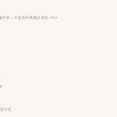
外套｜水藍色和風織紋薄款-H654
處
黃
材質不明