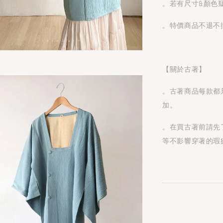
。若有尺寸&顏色
。特價商品不退不
【關於古著】
。古著商品每款都
加。
。在買古著前請先
等不影響穿著的瑕