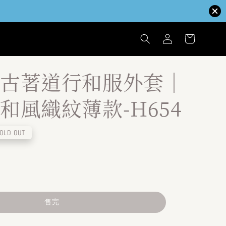
古著道行和服外套｜
和風織紋薄款-H654
OLD OUT
售完