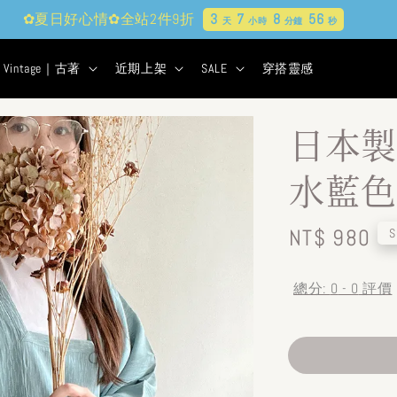
✿夏日好心情✿全站2件9折
3
7
8
54
天
小時
分鐘
秒
Vintage｜古著
近期上架
SALE
穿搭靈感
日本製
水藍色
Regular
NT$ 980
S
price
總分:
0
-
0
評價