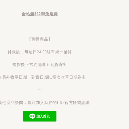
全站滿$1200免運費
【預購商品】
付款後，每週日24:00結單統一補貨
補貨後正常約隔週五到貨寄出
有另外收單日期，到貨日期以當次收單日期為主
---
其他商品疑問，歡迎加入我們的LINE官方帳號諮詢