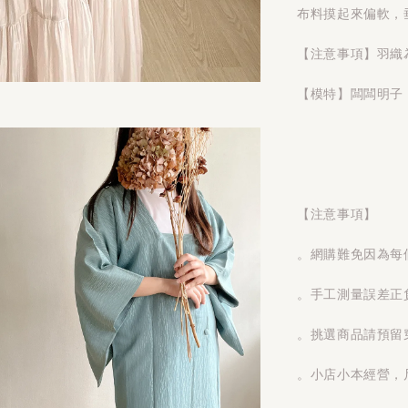
布料摸起來偏軟，
【注意事項】羽織
【模特】闆闆明子 1
【注意事項】
。網購難免因為每
。手工測量誤差正
。挑選商品請預留
。小店小本經營，