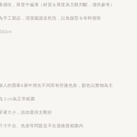
垂感佳，厚度中偏薄（材質＆厚度為主觀判斷，僅供參考）
為手工製品，清潔建議送乾洗，以免版型＆布料變形
62cm
個人的螢幕&家中燈光不同而有些微色差，顏色以實物為主
負１cm為正常範圍
穿著大小，請勿選得太剛好
尺寸不合、色差等問題並不在退換貨範圍內