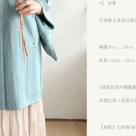
分享
日本製古著道行和服
胸圍 Bust：106cm
衣長 Length：85cm
*請留意照片圓圈
內裡泛黃＋背面小
【材質】日本製-