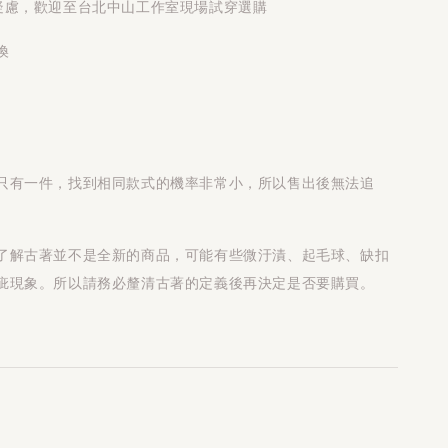
疑慮，歡迎至台北中山工作室現場試穿選購
換
只有一件，找到相同款式的機率非常小，所以售出後無法追
了解古著並不是全新的商品，可能有些微汙漬、起毛球、缺扣
疵現象。所以請務必釐清古著的定義後再決定是否要購買。