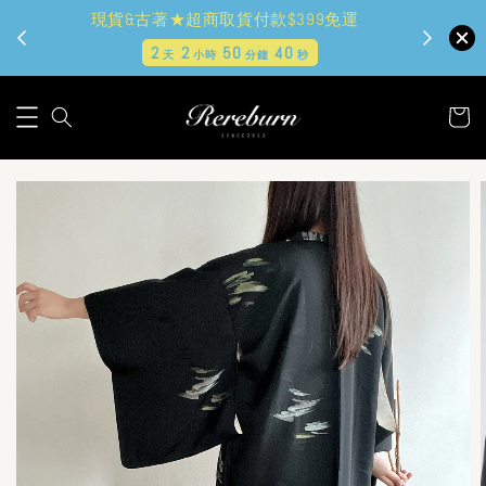
現貨&古著★超商取貨付款$399免運
2
2
50
38
天
小時
分鐘
秒