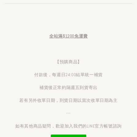
全站滿$1200免運費
【預購商品】
付款後，每週日24:00結單統一補貨
補貨後正常約隔週五到貨寄出
若有另外收單日期，到貨日期以當次收單日期為主
---
如有其他商品疑問，歡迎加入我們的LINE官方帳號諮詢