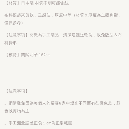
【材質】日本製-材質不明可能含絲
布料摸起來偏軟，垂感佳，厚度中等（材質＆厚度為主觀判斷，
僅供參考）
【注意事項】羽織為手工製品，清潔建議送乾洗，以免版型＆布
料變形
【模特】闆闆明子 162cm
【注意事項】
。網購難免因為每個人的螢幕&家中燈光不同而有些微色差，顏
色以實物為主
。手工測量誤差正負１cm為正常範圍