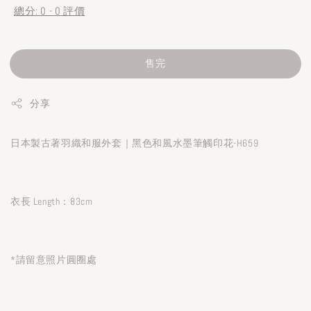
總分:
0
-
0
評價
售完
分享
日本製古著羽織和服外套｜黑色和風水墨筆觸印花-H659
衣長 Length：83cm
*請留意照片圓圈處