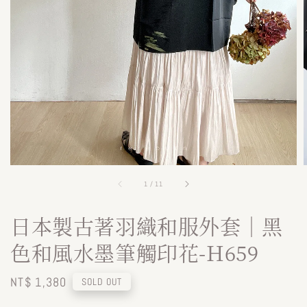
1
/
11
日本製古著羽織和服外套｜黑
色和風水墨筆觸印花-H659
Regular
NT$ 1,380
SOLD OUT
price