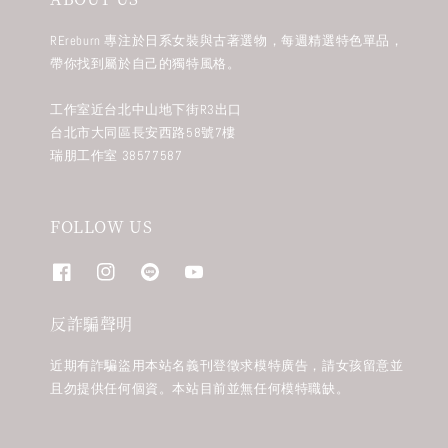
REreburn 專注於日系女裝與古著選物，每週精選特色單品，
帶你找到屬於自己的獨特風格。
工作室近台北中山地下街R3出口
台北市大同區長安西路58號7樓
瑞朋工作室 38577587
FOLLOW US
反詐騙聲明
近期有詐騙盜用本站名義刊登徵求模特廣告，請女孩留意並
且勿提供任何個資。本站目前並無任何模特職缺。