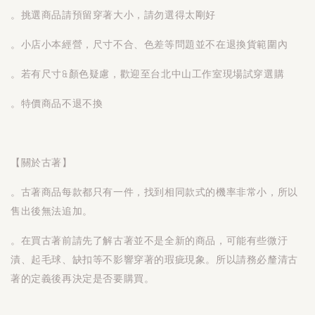
。挑選商品請預留穿著大小，請勿選得太剛好
。小店小本經營，尺寸不合、色差等問題並不在退換貨範圍內
。若有尺寸&顏色疑慮，歡迎至台北中山工作室現場試穿選購
。特價商品不退不換
【關於古著】
。古著商品每款都只有一件，找到相同款式的機率非常小，所以
售出後無法追加。
。在買古著前請先了解古著並不是全新的商品，可能有些微汙
漬、起毛球、缺扣等不影響穿著的瑕疵現象。所以請務必釐清古
著的定義後再決定是否要購買。