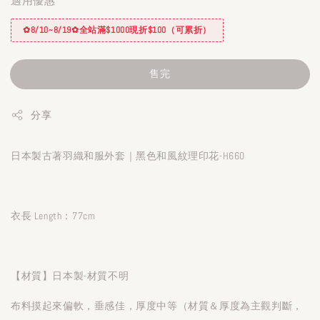
適用優惠
✿8/10~8/19✿全站滿$1000現折$100（可累折）
售完
分享
日本製古著羽織和服外套｜黑色和風紋理印花-H660
衣長 Length：77cm
【材質】日本製-材質不明
布料摸起來偏軟，垂感佳，厚度中等（材質＆厚度為主觀判斷，