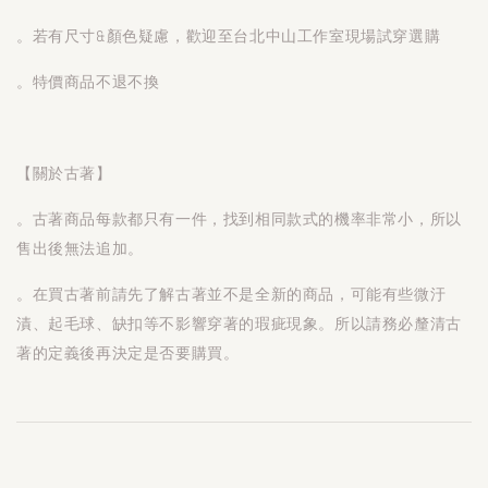
。若有尺寸&顏色疑慮，歡迎至台北中山工作室現場試穿選購
。特價商品不退不換
【關於古著】
。古著商品每款都只有一件，找到相同款式的機率非常小，所以
售出後無法追加。
。在買古著前請先了解古著並不是全新的商品，可能有些微汙
漬、起毛球、缺扣等不影響穿著的瑕疵現象。所以請務必釐清古
著的定義後再決定是否要購買。