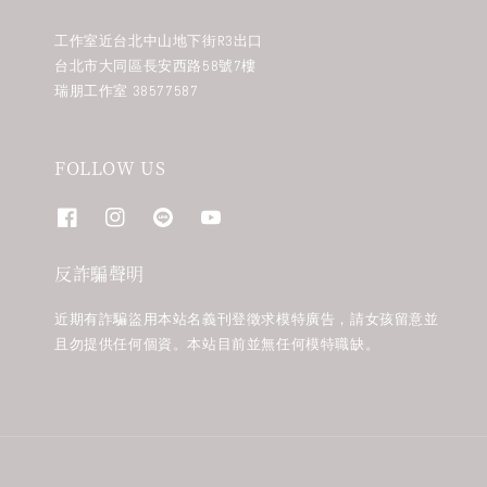
工作室近台北中山地下街R3出口
台北市大同區長安西路58號7樓
瑞朋工作室 38577587
FOLLOW US
反詐騙聲明
近期有詐騙盜用本站名義刊登徵求模特廣告，請女孩留意並
且勿提供任何個資。本站目前並無任何模特職缺。