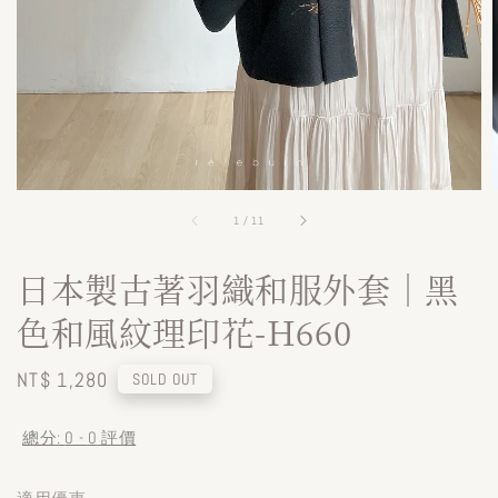
1
/
11
日本製古著羽織和服外套｜黑
色和風紋理印花-H660
Regular
NT$ 1,280
SOLD OUT
price
總分:
0
-
0
評價