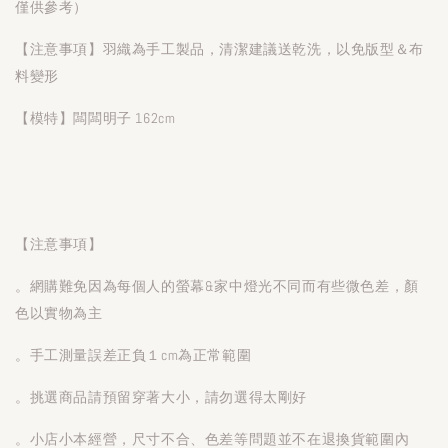
僅供參考）
【注意事項】羽織為手工製品，清潔建議送乾洗，以免版型＆布
料變形
【模特】闆闆明子 162cm
【注意事項】
。網購難免因為每個人的螢幕&家中燈光不同而有些微色差，顏
色以實物為主
。手工測量誤差正負１cm為正常範圍
。挑選商品請預留穿著大小，請勿選得太剛好
。小店小本經營，尺寸不合、色差等問題並不在退換貨範圍內