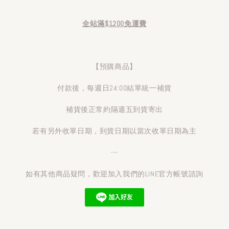
全站滿$1200免運費
【預購商品】
付款後，每週日24:00結單統一補貨
補貨後正常約隔週五到貨寄出
若有另外收單日期，到貨日期以當次收單日期為主
---
如有其他商品疑問，歡迎加入我們的LINE官方帳號諮詢