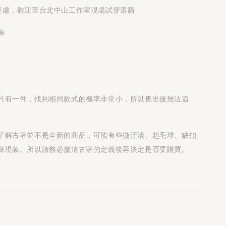
疑慮，歡迎至台北中山工作室現場試穿選購
換
只有一件，找到相同款式的機率非常小，所以售出後無法追
了解古著並不是全新的商品，可能有些微汙漬、起毛球、缺扣
疵現象。所以請務必釐清古著的定義後再決定是否要購買。