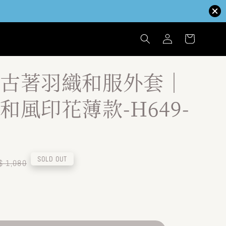
古著羽織和服外套｜
和風印花薄款-H649-
egular
SOLD OUT
$ 1,080
ice