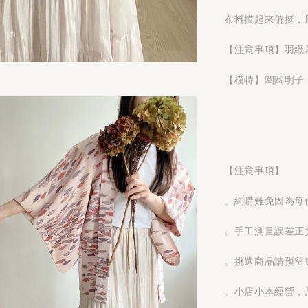
布料摸起來偏挺，
【注意事項】羽織
【模特】闆闆明子 1
【注意事項】
。網購難免因為每
。手工測量誤差正
。挑選商品請預留
。小店小本經營，