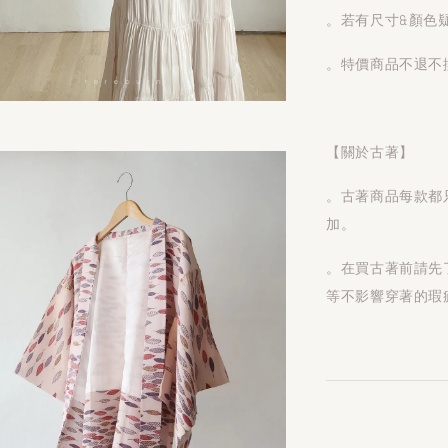
。若有尺寸&顏色
。特價商品不退不
【關於古著】
。古著商品每款都
加。
。在買古著前請先
等不影響穿著的瑕