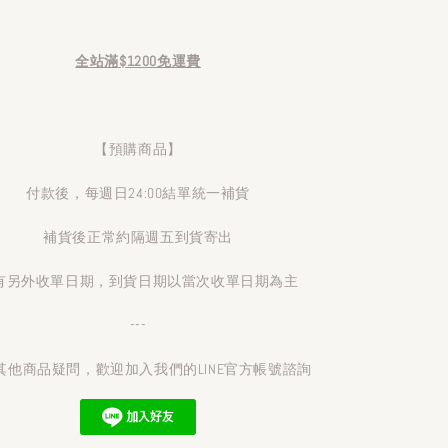
全站滿$1200免運費
【預購商品】
付款後，每週日24:00結單統一補貨
補貨後正常約隔週五到貨寄出
有另外收單日期，到貨日期以當次收單日期為主
---
其他商品疑問，歡迎加入我們的LINE官方帳號諮詢