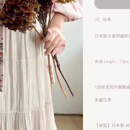
分享
日本製古著羽織和服
衣長 Length：73cm
*請留意照片圓圈
多處泛黃
【材質】日本製-