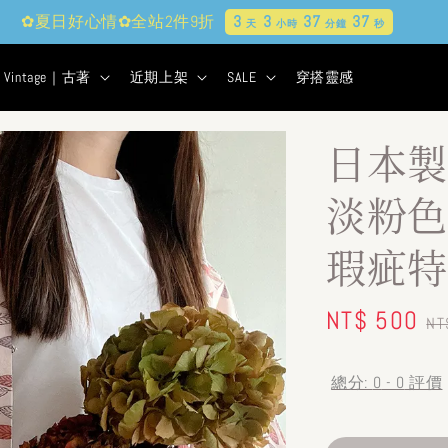
✿夏日好心情✿全站2件9折
3
3
37
35
天
小時
分鐘
秒
Vintage｜古著
近期上架
SALE
穿搭靈感
日本製
淡粉色
瑕疵特
Sale
NT$ 500
R
NT
price
pr
總分:
0
-
0
評價