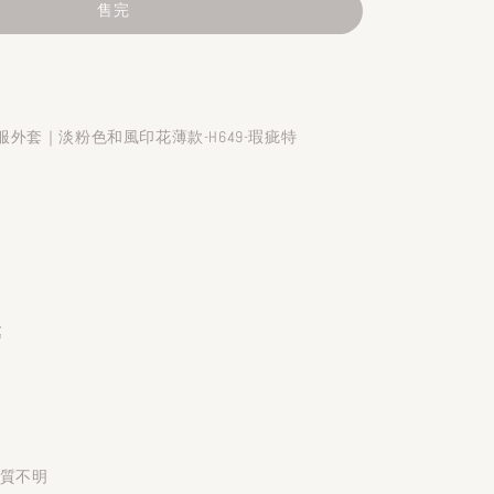
售完
外套｜淡粉色和風印花薄款-H649-瑕疵特
處
材質不明