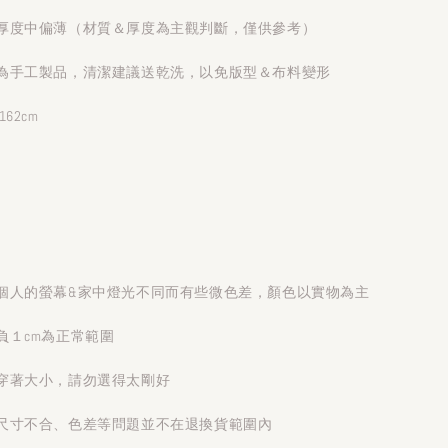
厚度中偏薄（材質＆厚度為主觀判斷，僅供參考）
為手工製品，清潔建議送乾洗，以免版型＆布料變形
62cm
個人的螢幕&家中燈光不同而有些微色差，顏色以實物為主
負１cm為正常範圍
穿著大小，請勿選得太剛好
尺寸不合、色差等問題並不在退換貨範圍內