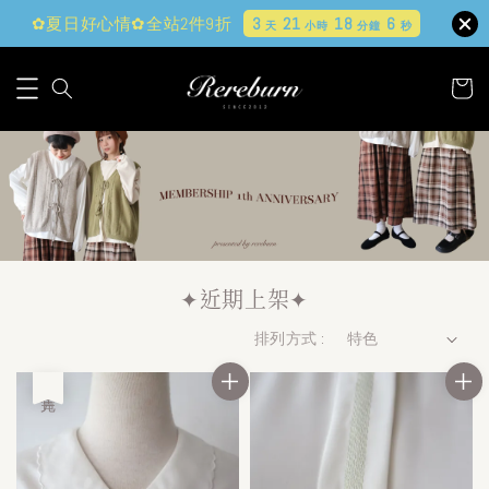
✿夏日好心情✿全站2件9折
3
21
18
5
天
小時
分鐘
秒
✦近期上架✦
排列方式 :
售完