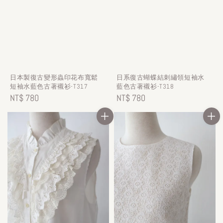
日本製復古變形蟲印花布寬鬆
日系復古蝴蝶結刺繡領短袖水
短袖水藍色古著襯衫-T317
藍色古著襯衫-T318
Regular
NT$ 780
Regular
NT$ 780
price
price