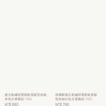
復古刺繡領寬鬆歐美版型短袖
韓國製復古刺繡領寬鬆歐美版
米色古著襯衫-T331
型短袖白色古著襯衫-T332
Regular
NT$ 880
Regular
NT$ 780