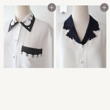
price
price
售完