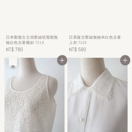
日本製復古立領蕾絲領寬鬆無
日系復古蕾絲無袖米白色古著
袖白色古著襯衫-T319
上衣-T320
Regular
NT$ 780
Regular
NT$ 580
price
price
售完