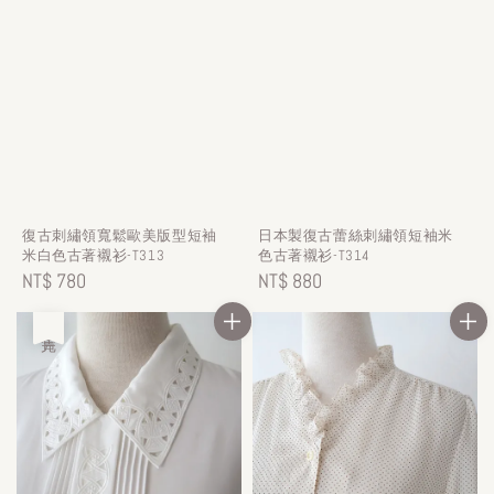
復古刺繡領寬鬆歐美版型短袖
日本製復古蕾絲刺繡領短袖米
米白色古著襯衫-T313
色古著襯衫-T314
Regular
NT$ 780
Regular
NT$ 880
price
price
售完