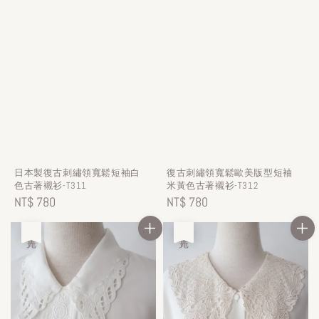
日本製復古刺繡領寬鬆短袖白
復古刺繡領寬鬆歐美版型短袖
色古著襯衫-T311
米黃色古著襯衫-T312
Regular
NT$ 780
Regular
NT$ 780
price
price
售完
售完