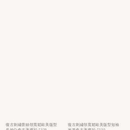
復古刺繡蕾絲領寬鬆歐美版型
復古刺繡領寬鬆歐美版型短袖
長袖白色古著襯衫-T329
米黃色古著襯衫-T330