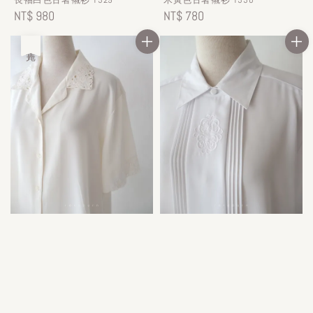
Regular
NT$ 980
Regular
NT$ 780
price
price
售完