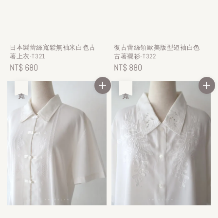
日本製蕾絲寬鬆無袖米白色古
復古蕾絲領歐美版型短袖白色
著上衣-T321
古著襯衫-T322
Regular
NT$ 680
Regular
NT$ 880
price
price
售完
售完