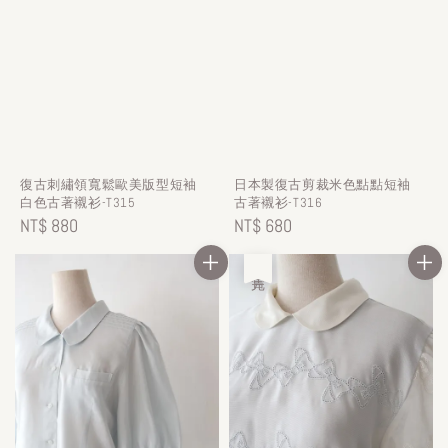
復古刺繡領寬鬆歐美版型短袖
日本製復古剪裁米色點點短袖
白色古著襯衫-T315
古著襯衫-T316
Regular
NT$ 880
Regular
NT$ 680
price
price
售完