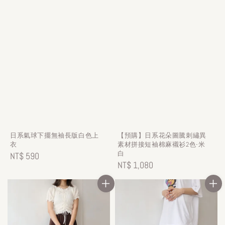
日系氣球下擺無袖長版白色上
【預購】日系花朵圖騰刺繡異
衣
素材拼接短袖棉麻襯衫2色-米
白
Regular
NT$ 590
Regular
NT$ 1,080
price
price