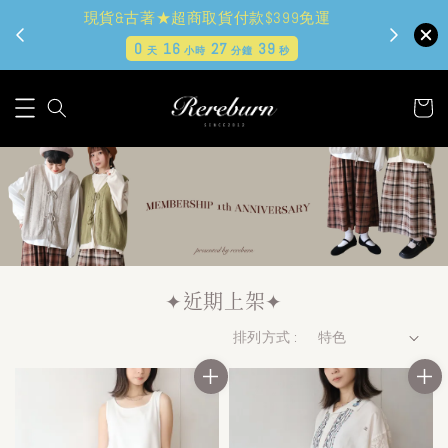
現貨&古著★超商取貨付款$399免運
0
16
27
37
天
小時
分鐘
秒
✦近期上架✦
排列方式 :