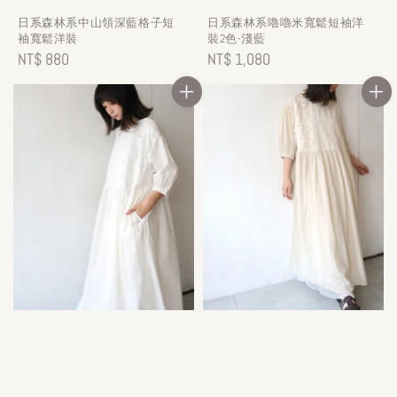
日系森林系中山領深藍格子短
日系森林系嚕嚕米寬鬆短袖洋
袖寬鬆洋裝
裝2色-淺藍
Regular
NT$ 880
Regular
NT$ 1,080
price
price