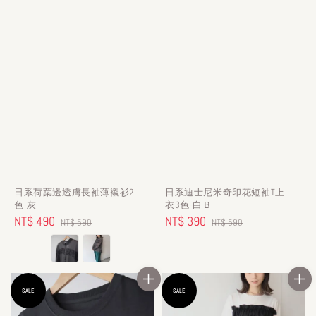
日系荷葉邊透膚長袖薄襯衫2
日系迪士尼米奇印花短袖T上
色-灰
衣3色-白Ｂ
Sale
NT$ 490
Regular
Sale
NT$ 390
Regular
NT$ 590
NT$ 590
price
price
price
price
SALE
SALE