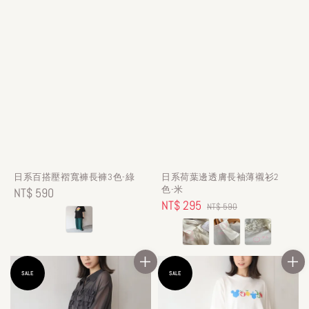
日系百搭壓褶寬褲長褲3色-綠
日系荷葉邊透膚長袖薄襯衫2
色-米
Regular
NT$ 590
Sale
NT$ 295
Regular
NT$ 590
price
price
price
SALE
SALE