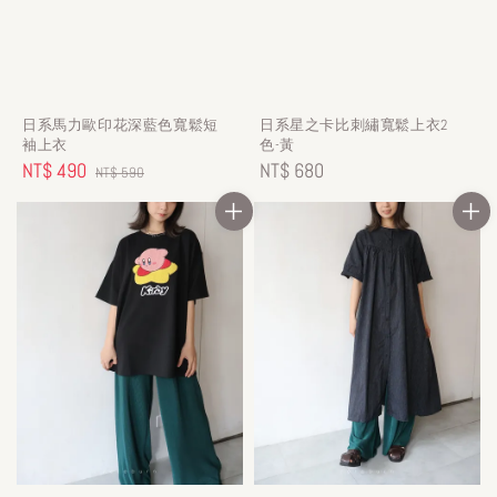
日系馬力歐印花深藍色寬鬆短
日系星之卡比刺繡寬鬆上衣2
袖上衣
色-黃
Sale
NT$ 490
Regular
Regular
NT$ 680
NT$ 590
price
price
price