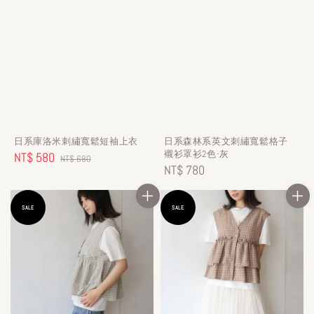
日系庫洛米刺繡寬鬆短袖上衣
日系森林系英文刺繡寬鬆格子
襯衫罩衫2色-灰
Sale
NT$ 580
Regular
NT$ 680
Regular
NT$ 780
price
price
price
SALE
SALE