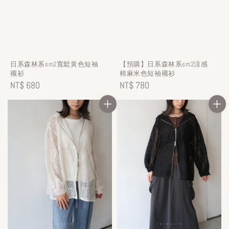
日系森林系sm2寬鬆黃色短袖
【預購】日系森林系sm2涼感
襯衫
棉麻米色短袖襯衫
Regular
NT$ 680
Regular
NT$ 780
price
price