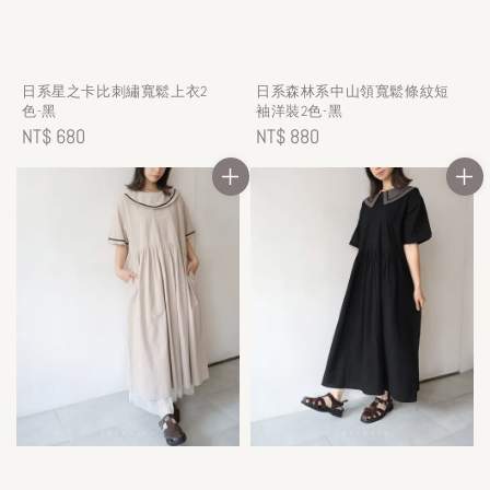
日系星之卡比刺繡寬鬆上衣2
日系森林系中山領寬鬆條紋短
色-黑
袖洋裝2色-黑
Regular
NT$ 680
Regular
NT$ 880
price
price