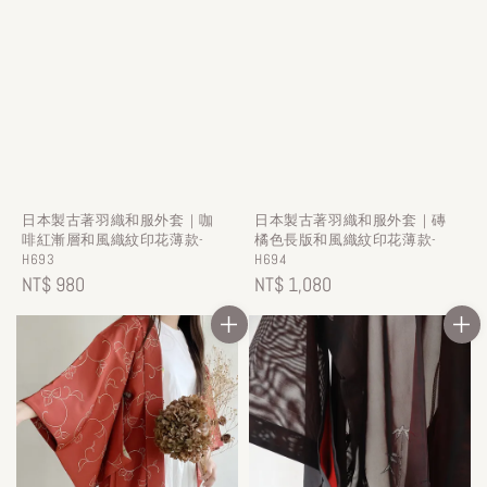
日本製古著羽織和服外套｜咖
日本製古著羽織和服外套｜磚
啡紅漸層和風織紋印花薄款-
橘色長版和風織紋印花薄款-
H693
H694
Regular
NT$ 980
Regular
NT$ 1,080
price
price