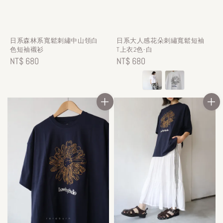
日系森林系寬鬆刺繡中山領白
日系大人感花朵刺繡寬鬆短袖
色短袖襯衫
T上衣2色-白
Regular
NT$ 680
Regular
NT$ 680
price
price