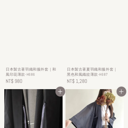
日本製古著羽織和服外套｜和
日本製古著夏羽織和服外套｜
風印花薄款-H686
黑色和風織紋薄款-H687
Regular
NT$ 980
Regular
NT$ 1,280
price
price