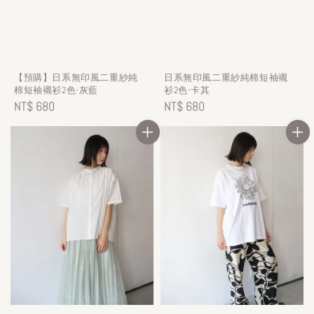
【預購】日系無印風二重紗純
日系無印風二重紗純棉短袖襯
棉短袖襯衫2色-灰藍
衫2色-卡其
Regular
NT$ 680
Regular
NT$ 680
price
price