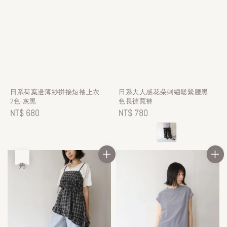
日系荷葉邊薄紗拼接短袖上衣
日系大人感花朵刺繡鬆緊腰黑
2色-灰黑
色長褲寬褲
Regular
NT$ 680
Regular
NT$ 780
price
price
售完