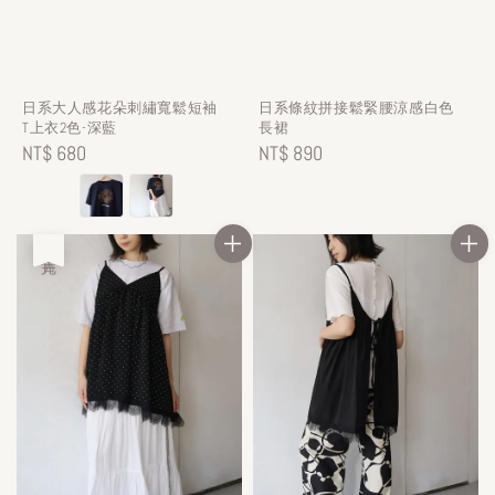
日系大人感花朵刺繡寬鬆短袖
日系條紋拼接鬆緊腰涼感白色
T上衣2色-深藍
長裙
Regular
NT$ 680
Regular
NT$ 890
price
price
售完