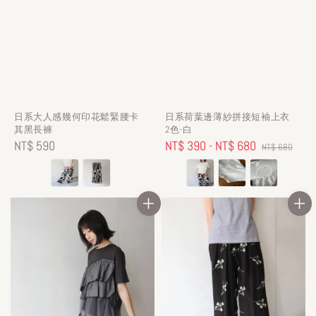
日系大人感幾何印花鬆緊腰卡
日系荷葉邊薄紗拼接短袖上衣
其黑長褲
2色-白
Regular
NT$ 590
Sale
NT$ 390
-
NT$ 680
Regular
NT$ 680
price
price
price