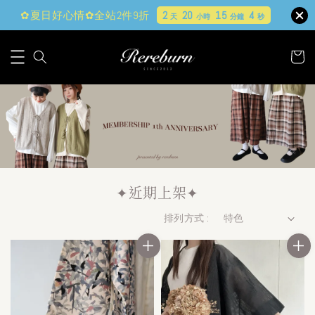
✿夏日好心情✿全站2件9折
2
20
15
2
天
小時
分鐘
秒
✦近期上架✦
排列方式 :