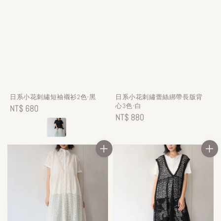
日系小花刺繡短袖襯衫2色-黑
日系小花刺繡蕾絲綁帶長版背
心3色-白
Regular
NT$ 680
Regular
NT$ 880
price
price