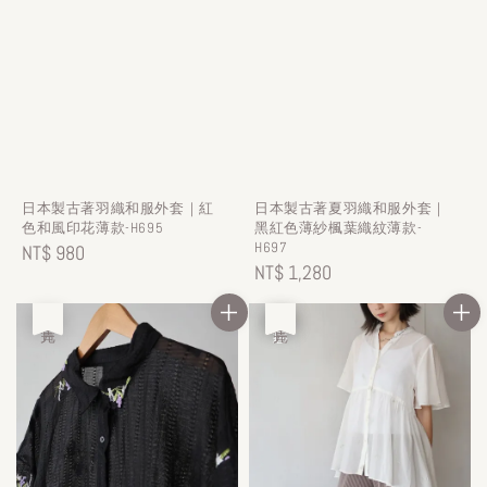
日本製古著羽織和服外套｜紅
日本製古著夏羽織和服外套｜
色和風印花薄款-H695
黑紅色薄紗楓葉織紋薄款-
H697
Regular
NT$ 980
Regular
NT$ 1,280
price
price
售完
優惠
售完