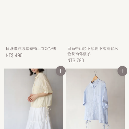
日系條紋涼感短袖上衣2色-橘
日系中山領不規則下擺寬鬆米
色長袖薄襯衫
Regular
NT$ 490
Regular
NT$ 780
price
price