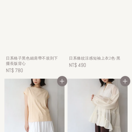
日系格子黑色細肩帶不規則下
日系條紋涼感短袖上衣2色-黑
擺長版背心
Regular
NT$ 490
Regular
NT$ 780
price
price